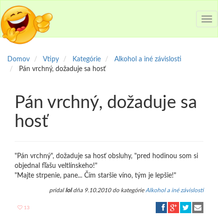
Tog
nav
Domov
Vtipy
Kategórie
Alkohol a iné závislosti
Pán vrchný, dožaduje sa hosť
Pán vrchný, dožaduje sa
hosť
"Pán vrchný", dožaduje sa hosť obsluhy, "pred hodinou som si
objednal fľašu veltlínskeho!"
"Majte strpenie, pane... Čím staršie víno, tým je lepšie!"
pridal
lol
dňa 9.10.2010 do kategórie
Alkohol a iné závislosti
13