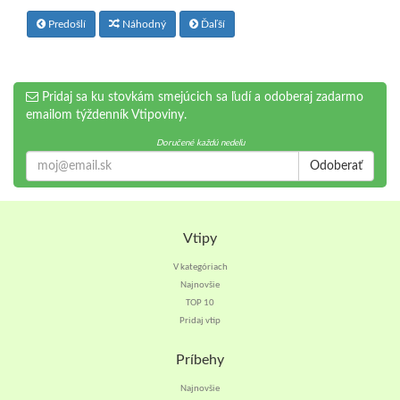
Predošlí
Náhodný
Ďaľší
Pridaj sa ku stovkám smejúcich sa ľudí a odoberaj zadarmo
emailom týždenník Vtipoviny.
Doručené každú nedeľu
Odoberať
Vtipy
V kategóriach
Najnovšie
TOP 10
Pridaj vtip
Príbehy
Najnovšie