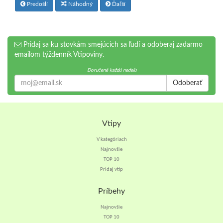
Predošlí
Náhodný
Ďaľší
Pridaj sa ku stovkám smejúcich sa ľudí a odoberaj zadarmo
emailom týždenník Vtipoviny.
Doručené každú nedeľu
Odoberať
Vtipy
V kategóriach
Najnovšie
TOP 10
Pridaj vtip
Príbehy
Najnovšie
TOP 10