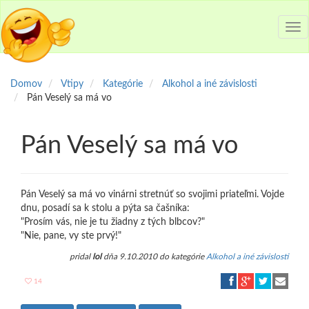
Tog
nav
Domov
Vtipy
Kategórie
Alkohol a iné závislosti
Pán Veselý sa má vo
Pán Veselý sa má vo
Pán Veselý sa má vo vinárni stretnúť so svojimi priateľmi. Vojde
dnu, posadí sa k stolu a pýta sa čašníka:
"Prosím vás, nie je tu žiadny z tých blbcov?"
"Nie, pane, vy ste prvý!"
pridal
lol
dňa 9.10.2010 do kategórie
Alkohol a iné závislosti
14