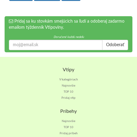
Pridaj sa ku stovkám smejúcich sa ľudí a odoberaj zadarmo
emailom týždenník Vtipoviny.
Doručené každú nedeľu
Odoberať
Vtipy
V kategóriach
Najnovšie
TOP 10
Pridaj vtip
Príbehy
Najnovšie
TOP 10
Pridaj príbeh