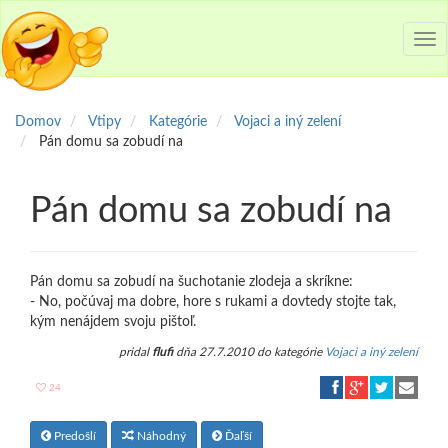
Tog
nav
Domov
Vtipy
Kategórie
Vojaci a iný zelení
Pán domu sa zobudí na
Pán domu sa zobudí na
Pán domu sa zobudí na šuchotanie zlodeja a skríkne:
- No, počúvaj ma dobre, hore s rukami a dovtedy stojte tak,
kým nenájdem svoju pištoľ.
pridal
flufi
dňa 27.7.2010 do kategórie
Vojaci a iný zelení
24
Predošlí
Náhodný
Ďaľší