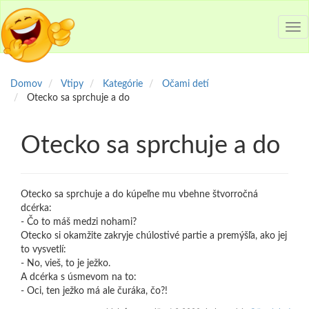
Tog
nav
Domov
Vtipy
Kategórie
Očami detí
Otecko sa sprchuje a do
Otecko sa sprchuje a do
Otecko sa sprchuje a do kúpeľne mu vbehne štvorročná
dcérka:
- Čo to máš medzi nohami?
Otecko si okamžite zakryje chúlostivé partie a premýšľa, ako jej
to vysvetlí:
- No, vieš, to je ježko.
A dcérka s úsmevom na to:
- Oci, ten ježko má ale čuráka, čo?!