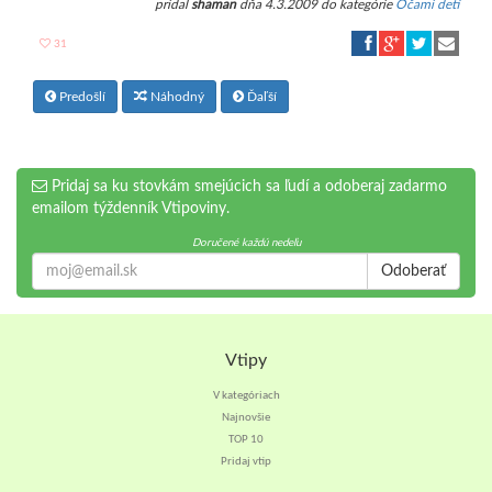
pridal
shaman
dňa 4.3.2009 do kategórie
Očami detí
31
Predošlí
Náhodný
Ďaľší
Pridaj sa ku stovkám smejúcich sa ľudí a odoberaj zadarmo
emailom týždenník Vtipoviny.
Doručené každú nedeľu
Odoberať
Vtipy
V kategóriach
Najnovšie
TOP 10
Pridaj vtip