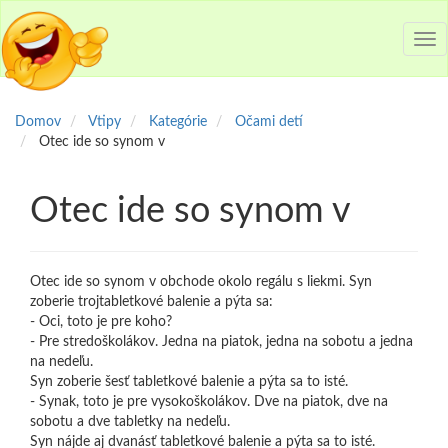
Tog
nav
Domov
Vtipy
Kategórie
Očami detí
Otec ide so synom v
Otec ide so synom v
Otec ide so synom v obchode okolo regálu s liekmi. Syn
zoberie trojtabletkové balenie a pýta sa:
- Oci, toto je pre koho?
- Pre stredoškolákov. Jedna na piatok, jedna na sobotu a jedna
na nedeľu.
Syn zoberie šesť tabletkové balenie a pýta sa to isté.
- Synak, toto je pre vysokoškolákov. Dve na piatok, dve na
sobotu a dve tabletky na nedeľu.
Syn nájde aj dvanásť tabletkové balenie a pýta sa to isté.