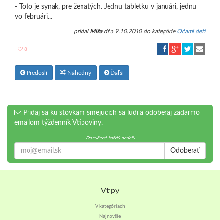
- Toto je synak, pre ženatých. Jednu tabletku v januári, jednu
vo februári...
pridal
Miša
dňa 9.10.2010 do kategórie
Očami detí
8
Predošlí
Náhodný
Ďaľší
Pridaj sa ku stovkám smejúcich sa ľudí a odoberaj zadarmo
emailom týždenník Vtipoviny.
Doručené každú nedeľu
Odoberať
Vtipy
V kategóriach
Najnovšie