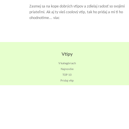
Zasmej sa na kope dobrých vtipov a zdielaj radosť so svojimi
priateľmi. Ak aj ty vieš coolový vtip, tak ho pridaj a mi ti ho
ohodnotíme... viac
Vtipy
V kategóriach
Najnovšie
TOP 10
Pridaj vtip