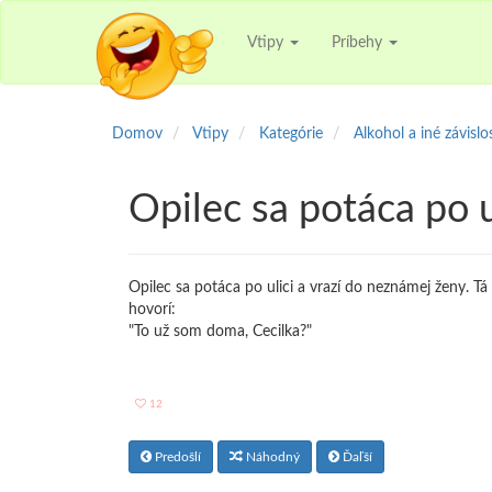
Vtipy
Príbehy
Domov
Vtipy
Kategórie
Alkohol a iné závislo
Opilec sa potáca po u
Opilec sa potáca po ulici a vrazí do neznámej ženy. T
hovorí:
"To už som doma, Cecilka?"
12
Predošlí
Náhodný
Ďaľší