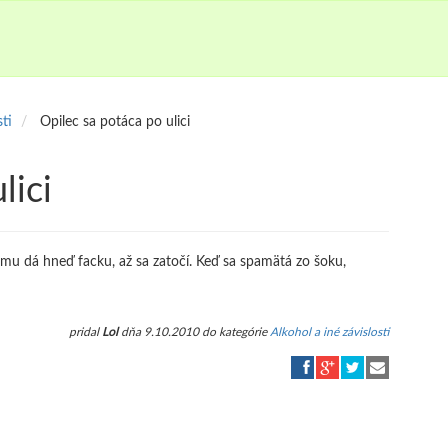
sti
Opilec sa potáca po ulici
lici
á mu dá hneď facku, až sa zatočí. Keď sa spamätá zo šoku,
pridal
Lol
dňa 9.10.2010 do kategórie
Alkohol a iné závislosti