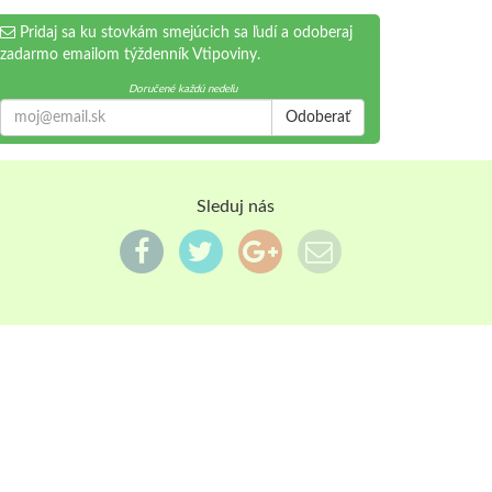
Pridaj sa ku stovkám smejúcich sa ľudí a odoberaj
zadarmo emailom týždenník Vtipoviny.
Doručené každú nedeľu
Odoberať
Sleduj nás