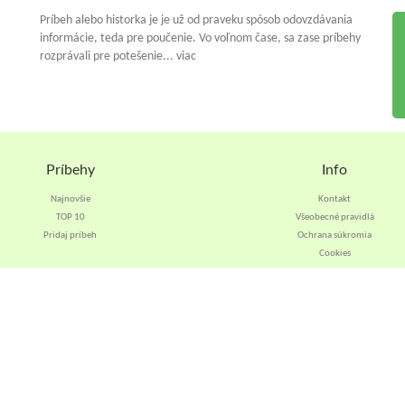
Príbeh alebo historka je je už od praveku spósob odovzdávania
informácie, teda pre poučenie. Vo voľnom čase, sa zase príbehy
rozprávali pre potešenie... viac
Príbehy
Info
Najnovšie
Kontakt
TOP 10
Všeobecné pravidlá
Pridaj príbeh
Ochrana súkromia
Cookies