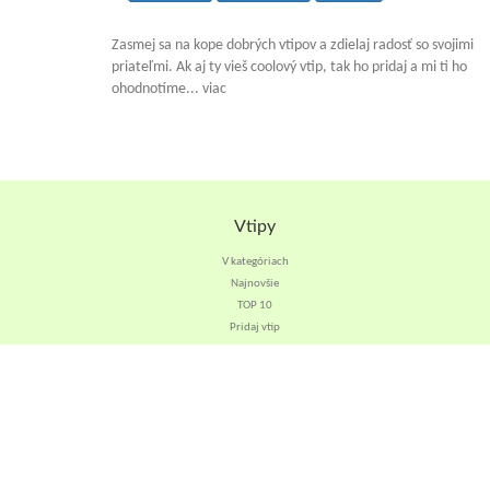
Zasmej sa na kope dobrých vtipov a zdielaj radosť so svojimi
priateľmi. Ak aj ty vieš coolový vtip, tak ho pridaj a mi ti ho
ohodnotíme... viac
Vtipy
V kategóriach
Najnovšie
TOP 10
Pridaj vtip