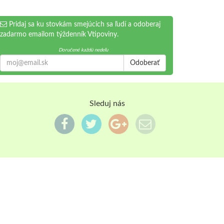
Pridaj sa ku stovkám smejúcich sa ľudí a odoberaj
zadarmo emailom týždenník Vtipoviny.
Doručené každú nedeľu
Odoberať
Sleduj nás