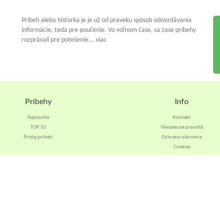
Príbeh alebo historka je je už od praveku spósob odovzdávania
informácie, teda pre poučenie. Vo voľnom čase, sa zase príbehy
rozprávali pre potešenie... viac
Príbehy
Info
Najnovšie
Kontakt
TOP 10
Všeobecné pravidlá
Pridaj príbeh
Ochrana súkromia
Cookies