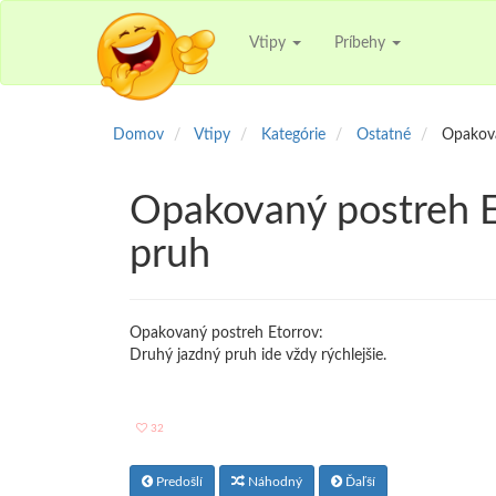
Vtipy
Príbehy
Domov
Vtipy
Kategórie
Ostatné
Opakova
Opakovaný postreh E
pruh
Opakovaný postreh Etorrov:
Druhý jazdný pruh ide vždy rýchlejšie.
32
Predošlí
Náhodný
Ďaľší