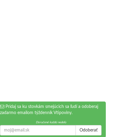
Pridaj sa ku stovkám smejúcich sa ľudí a odoberaj
zadarmo emailom týždenník Vtipoviny.
Doručené každú nedeľu
Odoberať