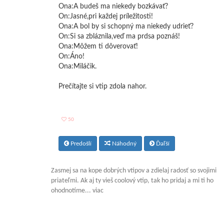
Ona:A budeš ma niekedy bozkávať?
On:Jasné,pri každej príležitosti!
Ona:A bol by si schopný ma niekedy udrieť?
On:Si sa zbláznila,veď ma prdsa poznáš!
Ona:Môžem ti dôverovať!
On:Áno!
Ona:Miláčik.
Prečítajte si vtip zdola nahor.
50
Predošlí
Náhodný
Ďaľší
Zasmej sa na kope dobrých vtipov a zdielaj radosť so svojimi
priateľmi. Ak aj ty vieš coolový vtip, tak ho pridaj a mi ti ho
ohodnotíme... viac