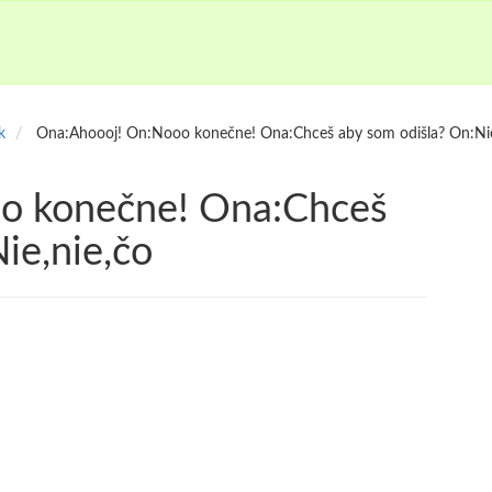
k
Ona:Ahoooj! On:Nooo konečne! Ona:Chceš aby som odišla? On:Nie
o konečne! Ona:Chceš
ie,nie,čo