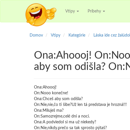
Vtipy
Príbehy
Domov
Vtipy
Kategórie
Láska ide cez žalúdo
Ona:Ahoooj! On:Noo
aby som odišla? On:N
Ona:Ahoooj!
On:Nooo konečne!
Ona:Chceš aby som odišla?
On:Nie,nie,čo ti šibe?Už len tá predstava je hrozná!!!
Ona:Miluješ ma?
On:Samozrejme,celé dni a noci.
Ona:A podviedol si ma už niekedy?
On:Nie,nikdy.prečo sa tak sprosto pýtaš?