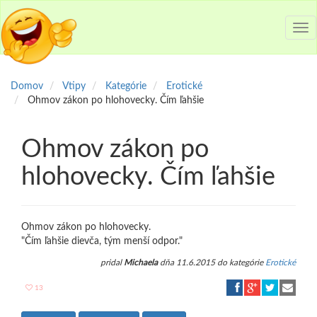
Tog
nav
Domov
Vtipy
Kategórie
Erotické
Ohmov zákon po hlohovecky. Čím ľahšie
Ohmov zákon po
hlohovecky. Čím ľahšie
Ohmov zákon po hlohovecky.
"Čím ľahšie dievča, tým menší odpor."
pridal
Michaela
dňa 11.6.2015 do kategórie
Erotické
13