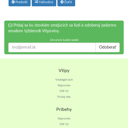
Predošlí
Náhodný
Ďaľší
Pridaj sa ku stovkám smejúcich sa ľudí a odoberaj zadarmo
emailom týždenník Vtipoviny.
Doručené každú nedeľu
Odoberať
Vtipy
V kategóriach
Najnovšie
TOP 10
Pridaj vtip
Príbehy
Najnovšie
TOP 10