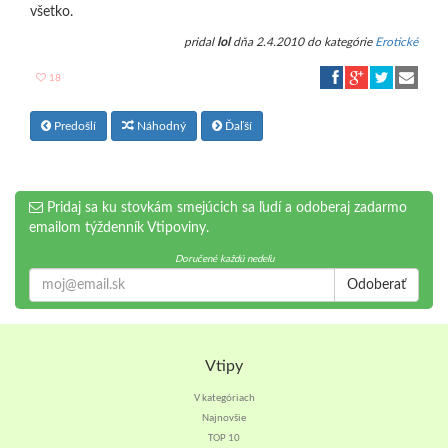
všetko.
pridal
lol
dňa 2.4.2010 do kategórie
Erotické
18
Predošlí
Náhodný
Ďaľší
Pridaj sa ku stovkám smejúcich sa ľudí a odoberaj zadarmo
emailom týždenník Vtipoviny.
Doručené každú nedeľu
Odoberať
Vtipy
V kategóriach
Najnovšie
TOP 10