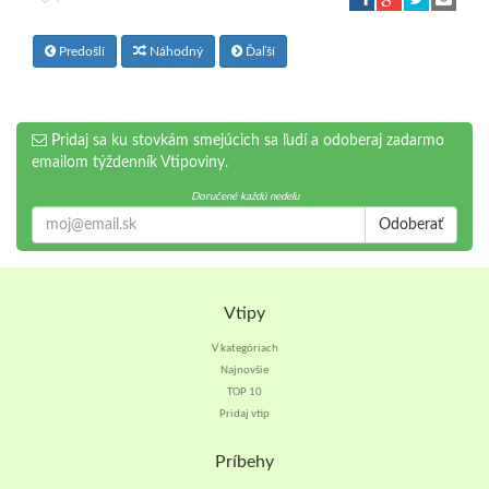
Predošlí
Náhodný
Ďaľší
Pridaj sa ku stovkám smejúcich sa ľudí a odoberaj zadarmo
emailom týždenník Vtipoviny.
Doručené každú nedeľu
Odoberať
Vtipy
V kategóriach
Najnovšie
TOP 10
Pridaj vtip
Príbehy