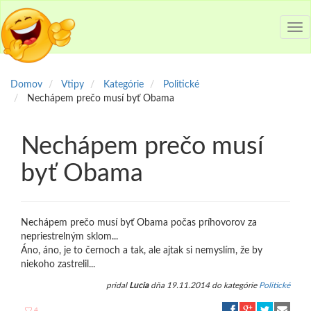
Tog
nav
Domov
Vtipy
Kategórie
Politické
Nechápem prečo musí byť Obama
Nechápem prečo musí
byť Obama
Nechápem prečo musí byť Obama počas príhovorov za
nepriestrelným sklom...
Áno, áno, je to černoch a tak, ale ajtak si nemyslím, že by
niekoho zastrelil...
pridal
Lucia
dňa 19.11.2014 do kategórie
Politické
4