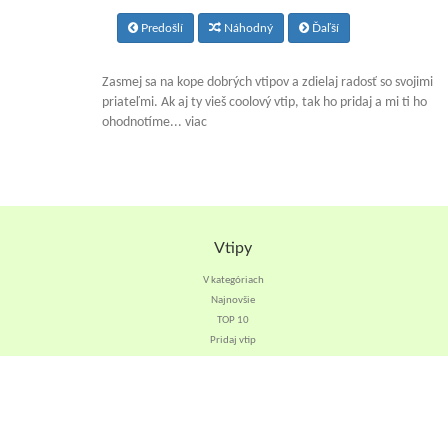
Predošlí
Náhodný
Ďaľší
Zasmej sa na kope dobrých vtipov a zdielaj radosť so svojimi
priateľmi. Ak aj ty vieš coolový vtip, tak ho pridaj a mi ti ho
ohodnotíme... viac
Vtipy
V kategóriach
Najnovšie
TOP 10
Pridaj vtip