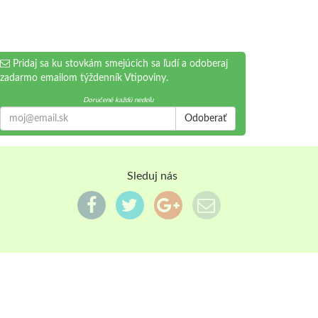
Pridaj sa ku stovkám smejúcich sa ľudí a odoberaj
zadarmo emailom týždenník Vtipoviny.
Doručené každú nedeľu
Odoberať
Sleduj nás