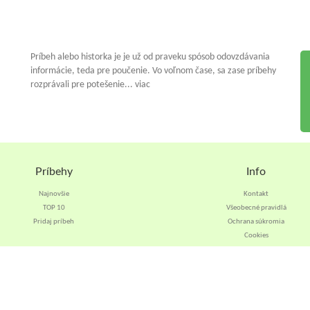
Príbeh alebo historka je je už od praveku spósob odovzdávania
informácie, teda pre poučenie. Vo voľnom čase, sa zase príbehy
rozprávali pre potešenie... viac
Príbehy
Info
Najnovšie
Kontakt
TOP 10
Všeobecné pravidlá
Pridaj príbeh
Ochrana súkromia
Cookies