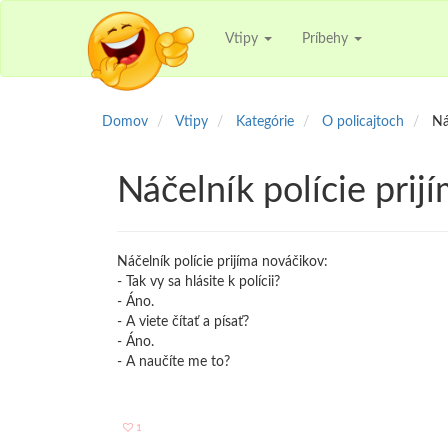
Vtipy
Príbehy
Domov
Vtipy
Kategórie
O policajtoch
Ná
Náčelník polície prij
Náčelník polície prijíma nováčikov:
- Tak vy sa hlásite k polícii?
- Áno.
- A viete čítať a písať?
- Áno.
- A naučíte me to?
1