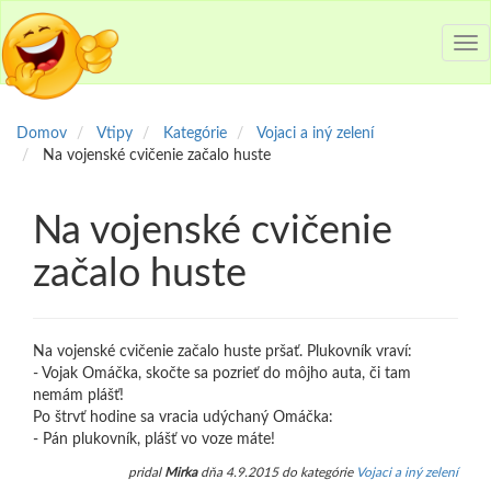
Tog
nav
Domov
Vtipy
Kategórie
Vojaci a iný zelení
Na vojenské cvičenie začalo huste
Na vojenské cvičenie
začalo huste
Na vojenské cvičenie začalo huste pršať. Plukovník vraví:
- Vojak Omáčka, skočte sa pozrieť do môjho auta, či tam
nemám plášť!
Po štrvť hodine sa vracia udýchaný Omáčka:
- Pán plukovník, plášť vo voze máte!
pridal
Mirka
dňa 4.9.2015 do kategórie
Vojaci a iný zelení