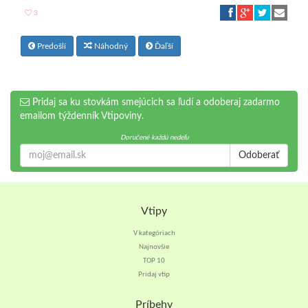
3
Predošlí
Náhodný
Ďaľší
Pridaj sa ku stovkám smejúcich sa ľudí a odoberaj zadarmo
emailom týždenník Vtipoviny.
Doručené každú nedeľu
Odoberať
Vtipy
V kategóriach
Najnovšie
TOP 10
Pridaj vtip
Príbehy