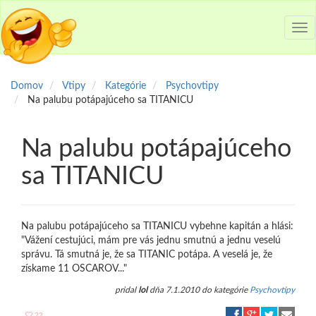
Tog
nav
Domov
Vtipy
Kategórie
Psychovtipy
Na palubu potápajúceho sa TITANICU
Na palubu potápajúceho
sa TITANICU
Na palubu potápajúceho sa TITANICU vybehne kapitán a hlási:
"Vážení cestujúci, mám pre vás jednu smutnú a jednu veselú
správu. Tá smutná je, že sa TITANIC potápa. A veselá je, že
získame 11 OSCAROV..."
pridal
lol
dňa 7.1.2010 do kategórie
Psychovtipy
22