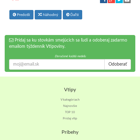
Predošlí
Náhodný
Ďaľší
Pridaj sa ku stovkám smejúcich sa ľudí a odoberaj zadarmo
emailom týždenník Vtipoviny.
Doručené každú nedeľu
Odoberať
Vtipy
V kategóriach
Najnovšie
TOP 10
Pridaj vtip
Príbehy