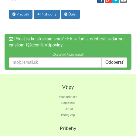
Predošlí
Náhodný
Ďaľší
Pridaj sa ku stovkám smejúcich sa ľudí a odoberaj zadarmo
emailom týždenník Vtipoviny.
Doručené každú nedeľu
Odoberať
Vtipy
V kategóriach
Najnovšie
TOP 10
Pridaj vtip
Príbehy