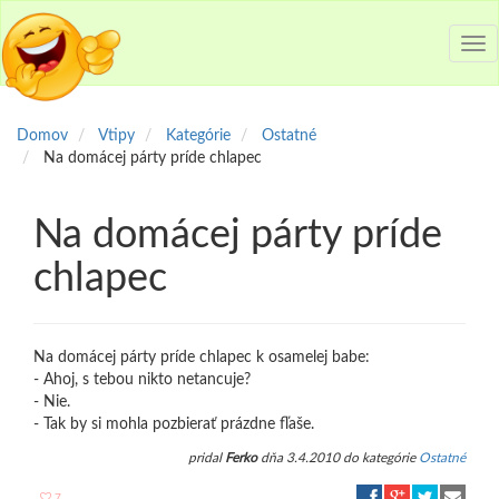
Tog
nav
Domov
Vtipy
Kategórie
Ostatné
Na domácej párty príde chlapec
Na domácej párty príde
chlapec
Na domácej párty príde chlapec k osamelej babe:
- Ahoj, s tebou nikto netancuje?
- Nie.
- Tak by si mohla pozbierať prázdne fľaše.
pridal
Ferko
dňa 3.4.2010 do kategórie
Ostatné
7