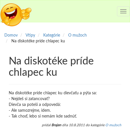
Tog
nav
Domov
Vtipy
Kategórie
O mužoch
Na diskotéke príde chlapec ku
Na diskotéke príde
chlapec ku
Na diskotéke príde chlapec ku dievčaťu a pýta sa:
- Nejdeš si zatancovať?
Dievča sa poteší a odpovedá:
- Ale samozrejme, idem.
- Tak choď, lebo si nemám kde sadnúť.
pridal
Brajen
dňa 10.8.2011 do kategórie
O mužoch