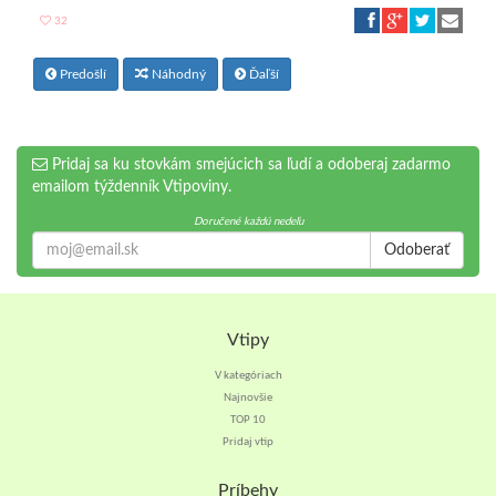
32
Predošlí
Náhodný
Ďaľší
Pridaj sa ku stovkám smejúcich sa ľudí a odoberaj zadarmo
emailom týždenník Vtipoviny.
Doručené každú nedeľu
Odoberať
Vtipy
V kategóriach
Najnovšie
TOP 10
Pridaj vtip
Príbehy