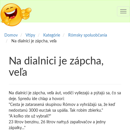
Tog
nav
Domov
Vtipy
Kategórie
Rómsky spoluobčania
Na dialnici je zápcha, veľa
Na dialnici je zápcha,
veľa
Na dialnici je zápcha, veľa áut, vodiči vyliezajú a pýtajú sa, čo sa
deje. Spredu ide chlap a hovorí:
"Cesta je zatarasená skupinou Rómov a vyhrážajú sa, že keď
nedostanú 3000 eur,tak sa upália. Tak robím zbierku."
"A koľko ste už vybrali?"
23 litrov benzínu, 26 litrov nafty,6 zapaľovačov a jedny
zápalky..."