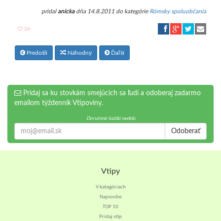
pridal
anicka
dňa 14.8.2011 do kategórie
Rómsky spoluobčania
24
Predošlí
Náhodný
Ďaľší
Pridaj sa ku stovkám smejúcich sa ľudí a odoberaj zadarmo
emailom týždenník Vtipoviny.
Doručené každú nedeľu
Odoberať
Vtipy
V kategóriach
Najnovšie
TOP 10
Pridaj vtip