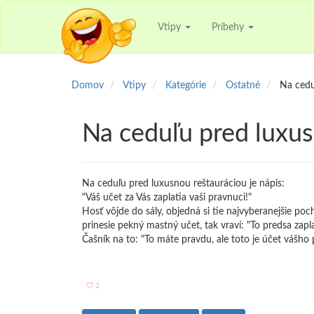
Vtipy
Príbehy
Domov
Vtipy
Kategórie
Ostatné
Na cedu
Na ceduľu pred luxus
Na ceduľu pred luxusnou reštauráciou je nápis:
"Váš učet za Vás zaplatia vaši pravnuci!"
Hosť vôjde do sály, objedná si tie najvyberanejšie po
prinesie pekný mastný učet, tak vraví: "To predsa zapl
Čašník na to: "To máte pravdu, ale toto je účet vášho 
2