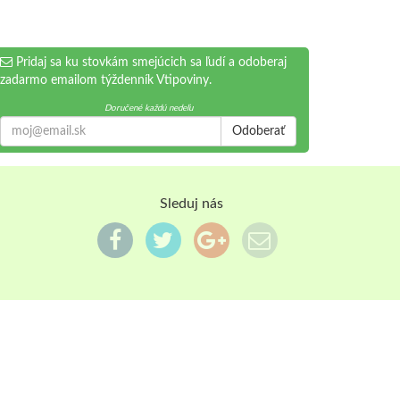
Pridaj sa ku stovkám smejúcich sa ľudí a odoberaj
zadarmo emailom týždenník Vtipoviny.
Doručené každú nedeľu
Odoberať
Sleduj nás