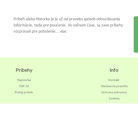
Príbeh alebo historka je je už od praveku spósob odovzdávania
informácie, teda pre poučenie. Vo voľnom čase, sa zase príbehy
rozprávali pre potešenie... viac
Príbehy
Info
Najnovšie
Kontakt
TOP 10
Všeobecné pravidlá
Pridaj príbeh
Ochrana súkromia
Cookies