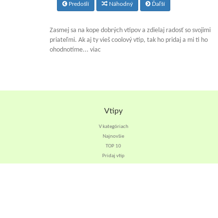
Predošlí
Náhodný
Ďaľší
Zasmej sa na kope dobrých vtipov a zdielaj radosť so svojimi
priateľmi. Ak aj ty vieš coolový vtip, tak ho pridaj a mi ti ho
ohodnotíme... viac
Vtipy
V kategóriach
Najnovšie
TOP 10
Pridaj vtip