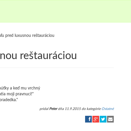
ľu pred luxusnou reštauráciou
nou reštauráciou
chúťky a keď mu vrchný
atia moji pravnuci!"
pradedka."
pridal
Peter
dňa 11.9.2015 do kategórie
Ostatné