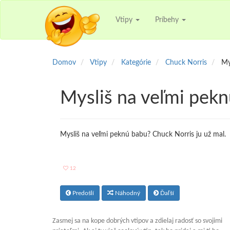
Vtipy
Príbehy
Domov
Vtipy
Kategórie
Chuck Norris
My
Mysliš na veľmi pek
Mysliš na veľmi peknú babu? Chuck Norris ju už mal.
12
Predošlí
Náhodný
Ďaľší
Zasmej sa na kope dobrých vtipov a zdielaj radosť so svojimi