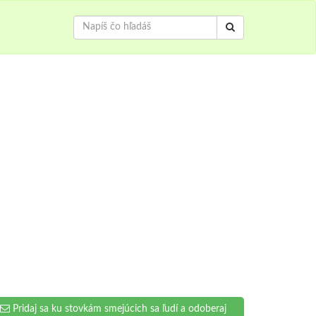
Pridaj sa ku stovkám smejúcich sa ľudí a odoberaj