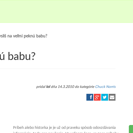
sliš na veľmi peknú babu?
nú babu?
pridal
lol
dňa 14.3.2010 do kategórie
Chuck Norris
Príbeh alebo historka je je už od praveku spósob odovzdávania