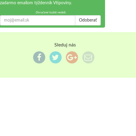
zadarmo emailom týždenník Vtipoviny.
Doručené každú nedeľu
Odoberať
Sleduj nás