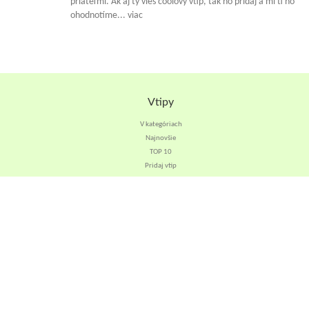
priateľmi. Ak aj ty vieš coolový vtip, tak ho pridaj a mi ti ho
ohodnotíme... viac
Vtipy
V kategóriach
Najnovšie
TOP 10
Pridaj vtip