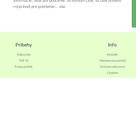
informácie, teda pre poučenie. Vo voľnom čase, sa zase príbehy
rozprávali pre potešenie... viac
Príbehy
Info
Najnovšie
Kontakt
TOP 10
Všeobecné pravidlá
Pridaj príbeh
Ochrana súkromia
Cookies