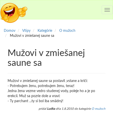
Tog
nav
Domov
Vtipy
Kategórie
O mužoch
Mužovi v zmiešanej saune sa
Mužovi v zmiešanej
saune sa
Mužovi v zmiešanej saune sa postavil ,vstane a kričí:
- Potrebujem ženu, potrebujem ženu, teraz!
Jedna žena vezme vedro studenej vody, poleje ho a je po
erekcii. Muž sa pozrie dole a vraví:
- Ty parchant ...ty si bol iba smädný!
pridal
Ludka
dňa 1.8.2010 do kategórie
O mužoch