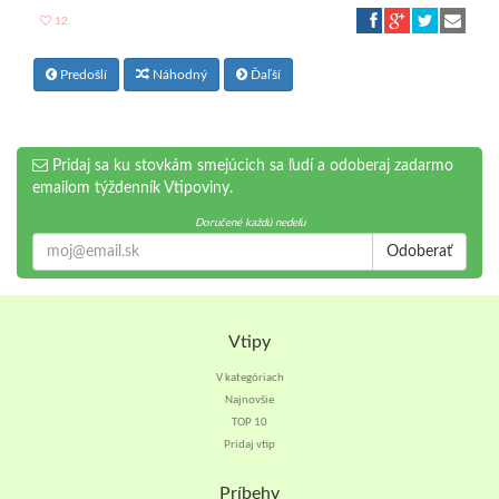
12
Predošlí
Náhodný
Ďaľší
Pridaj sa ku stovkám smejúcich sa ľudí a odoberaj zadarmo
emailom týždenník Vtipoviny.
Doručené každú nedeľu
Odoberať
Vtipy
V kategóriach
Najnovšie
TOP 10
Pridaj vtip
Príbehy