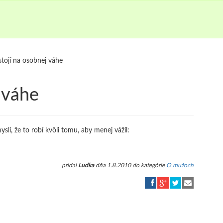
tojí na osobnej váhe
 váhe
slí, že to robí kvôli tomu, aby menej vážil:
pridal
Ludka
dňa 1.8.2010 do kategórie
O mužoch