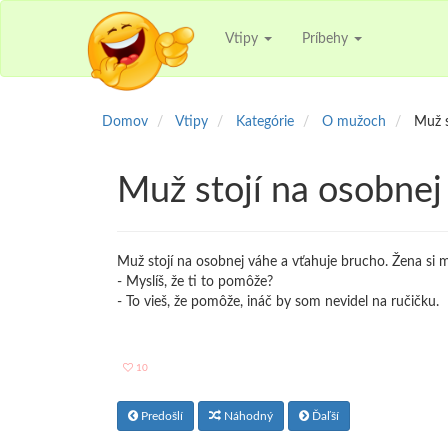
Vtipy
Príbehy
Domov
Vtipy
Kategórie
O mužoch
Muž s
Muž stojí na osobnej
Muž stojí na osobnej váhe a vťahuje brucho. Žena si my
- Myslíš, že ti to pomôže?
- To vieš, že pomôže, ináč by som nevidel na ručičku.
10
Predošlí
Náhodný
Ďaľší