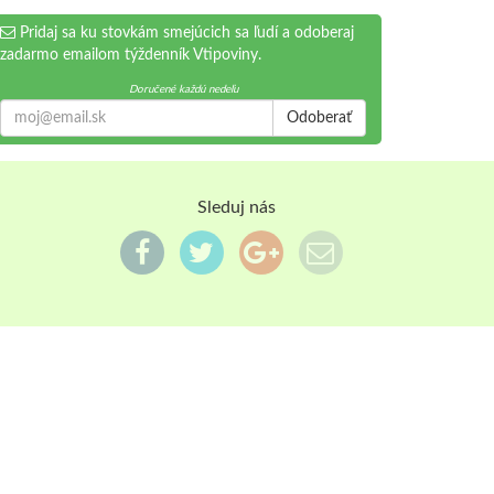
Pridaj sa ku stovkám smejúcich sa ľudí a odoberaj
zadarmo emailom týždenník Vtipoviny.
Doručené každú nedeľu
Odoberať
Sleduj nás