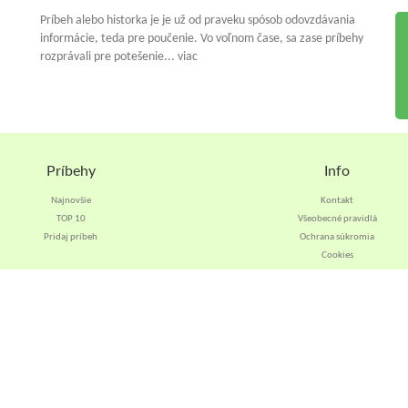
Príbeh alebo historka je je už od praveku spósob odovzdávania
informácie, teda pre poučenie. Vo voľnom čase, sa zase príbehy
rozprávali pre potešenie... viac
Príbehy
Info
Najnovšie
Kontakt
TOP 10
Všeobecné pravidlá
Pridaj príbeh
Ochrana súkromia
Cookies