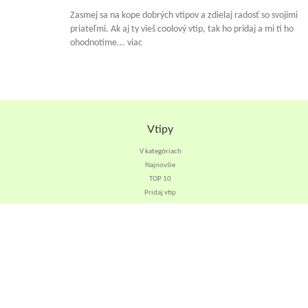
Zasmej sa na kope dobrých vtipov a zdielaj radosť so svojimi
priateľmi. Ak aj ty vieš coolový vtip, tak ho pridaj a mi ti ho
ohodnotíme... viac
Vtipy
V kategóriach
Najnovšie
TOP 10
Pridaj vtip