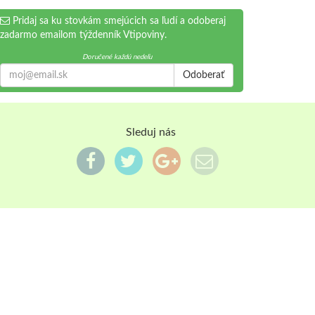
Pridaj sa ku stovkám smejúcich sa ľudí a odoberaj
zadarmo emailom týždenník Vtipoviny.
Doručené každú nedeľu
Odoberať
Sleduj nás