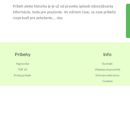
Príbeh alebo historka je je už od praveku spósob odovzdávania
informácie, teda pre poučenie. Vo voľnom čase, sa zase príbehy
rozprávali pre potešenie... viac
Príbehy
Info
Najnovšie
Kontakt
TOP 10
Všeobecné pravidlá
Pridaj príbeh
Ochrana súkromia
Cookies