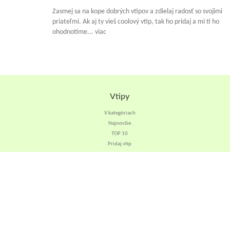
Zasmej sa na kope dobrých vtipov a zdielaj radosť so svojimi
priateľmi. Ak aj ty vieš coolový vtip, tak ho pridaj a mi ti ho
ohodnotíme... viac
Vtipy
V kategóriach
Najnovšie
TOP 10
Pridaj vtip