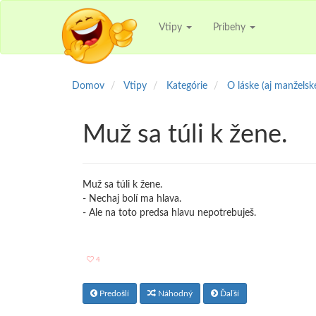
Vtipy
Príbehy
Domov
Vtipy
Kategórie
O láske (aj manželske
Muž sa túli k žene.
Muž sa túli k žene.
- Nechaj bolí ma hlava.
- Ale na toto predsa hlavu nepotrebuješ.
4
Predošlí
Náhodný
Ďaľší