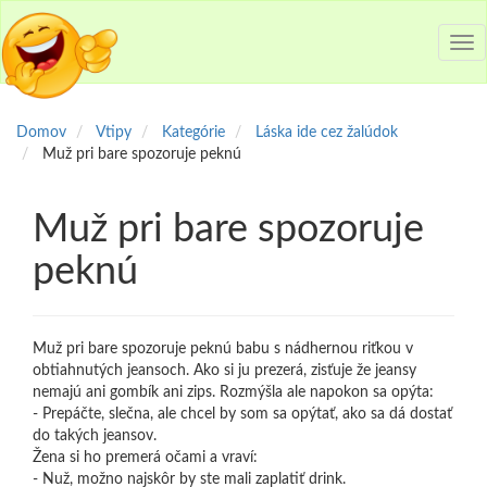
Tog
nav
Domov
Vtipy
Kategórie
Láska ide cez žalúdok
Muž pri bare spozoruje peknú
Muž pri bare spozoruje
peknú
Muž pri bare spozoruje peknú babu s nádhernou riťkou v
obtiahnutých jeansoch. Ako si ju prezerá, zisťuje že jeansy
nemajú ani gombík ani zips. Rozmýšla ale napokon sa opýta:
- Prepáčte, slečna, ale chcel by som sa opýtať, ako sa dá dostať
do takých jeansov.
Žena si ho premerá očami a vraví:
- Nuž, možno najskôr by ste mali zaplatiť drink.