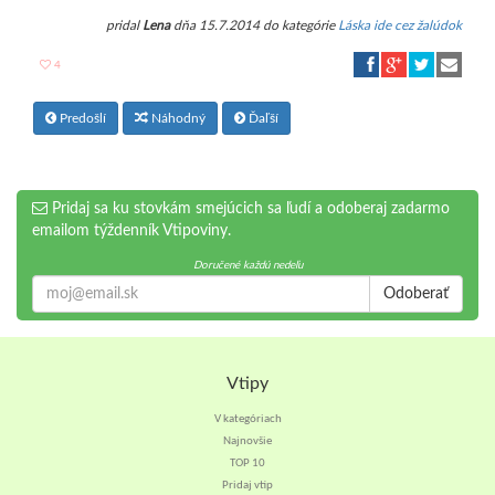
pridal
Lena
dňa 15.7.2014 do kategórie
Láska ide cez žalúdok
4
Predošlí
Náhodný
Ďaľší
Pridaj sa ku stovkám smejúcich sa ľudí a odoberaj zadarmo
emailom týždenník Vtipoviny.
Doručené každú nedeľu
Odoberať
Vtipy
V kategóriach
Najnovšie
TOP 10
Pridaj vtip