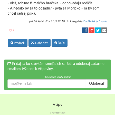
- Vieš, robíme ti malého bračeka. - odpovedajú rodičia.
- A nedalo by sa to odzadu? - pýta sa Móricko - Ja by som
chcel radšej psíka.
pridal
Jano
dňa 16.9.2010 do kategórie
Zo školských lavíc
9
Predošlí
Náhodný
Ďaľší
Pridaj sa ku stovkám smejúcich sa ľudí a odoberaj zadarmo
emailom týždenník Vtipoviny.
Doručené každú nedeľu
Odoberať
Vtipy
V kategóriach