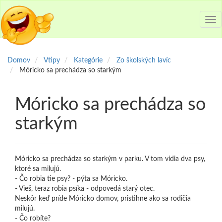
Tog
nav
Domov
Vtipy
Kategórie
Zo školských lavíc
Móricko sa prechádza so starkým
Móricko sa prechádza so
starkým
Móricko sa prechádza so starkým v parku. V tom vidia dva psy,
ktoré sa milujú.
- Čo robia tie psy? - pýta sa Móricko.
- Vieš, teraz robia psíka - odpovedá starý otec.
Neskôr keď príde Móricko domov, pristihne ako sa rodičia
milujú.
- Čo robíte?