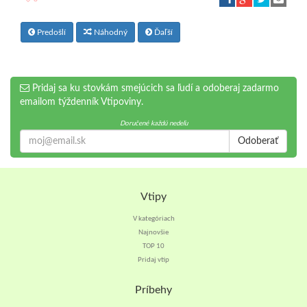
Predošlí
Náhodný
Ďaľší
Pridaj sa ku stovkám smejúcich sa ľudí a odoberaj zadarmo
emailom týždenník Vtipoviny.
Doručené každú nedeľu
Odoberať
Vtipy
V kategóriach
Najnovšie
TOP 10
Pridaj vtip
Príbehy