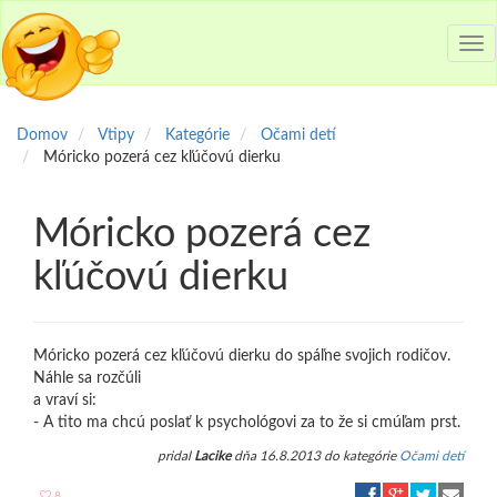
Tog
nav
Domov
Vtipy
Kategórie
Očami detí
Móricko pozerá cez kľúčovú dierku
Móricko pozerá cez
kľúčovú dierku
Móricko pozerá cez kľúčovú dierku do spáľne svojich rodičov.
Náhle sa rozčúli
a vraví si:
- A tito ma chcú poslať k psychológovi za to že si cmúľam prst.
pridal
Lacike
dňa 16.8.2013 do kategórie
Očami detí
8