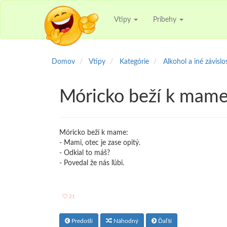
Vtipy
Príbehy
Domov
Vtipy
Kategórie
Alkohol a iné závislo
Móricko beží k mame
Móricko beží k mame:
- Mami, otec je zase opitý.
- Odkial to máš?
- Povedal že nás ľúbi.
21
Predošlí
Náhodný
Ďaľší