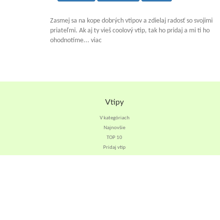
Zasmej sa na kope dobrých vtipov a zdielaj radosť so svojimi
priateľmi. Ak aj ty vieš coolový vtip, tak ho pridaj a mi ti ho
ohodnotíme... viac
Vtipy
V kategóriach
Najnovšie
TOP 10
Pridaj vtip