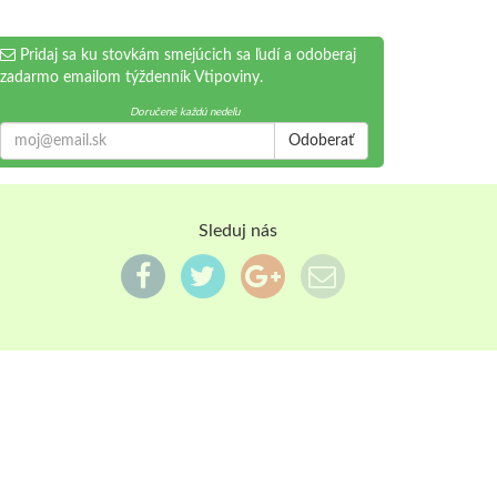
Pridaj sa ku stovkám smejúcich sa ľudí a odoberaj
zadarmo emailom týždenník Vtipoviny.
Doručené každú nedeľu
Odoberať
Sleduj nás