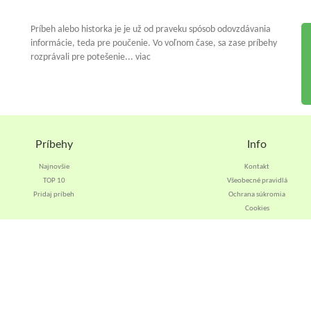
Príbeh alebo historka je je už od praveku spósob odovzdávania
informácie, teda pre poučenie. Vo voľnom čase, sa zase príbehy
rozprávali pre potešenie... viac
Príbehy
Info
Najnovšie
Kontakt
TOP 10
Všeobecné pravidlá
Pridaj príbeh
Ochrana súkromia
Cookies