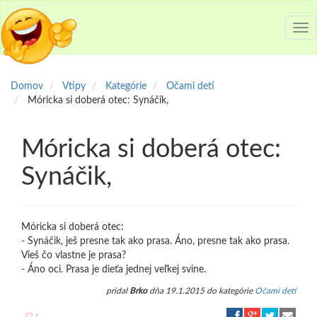
Tog
nav
Domov
Vtipy
Kategórie
Očami detí
Móricka si doberá otec: Synáčik,
Móricka si doberá otec:
Synáčik,
Móricka si doberá otec:
- Synáčik, ješ presne tak ako prasa. Áno, presne tak ako prasa.
Vieš čo vlastne je prasa?
- Áno oci. Prasa je dieťa jednej veľkej svine.
pridal
Brko
dňa 19.1.2015 do kategórie
Očami detí
1