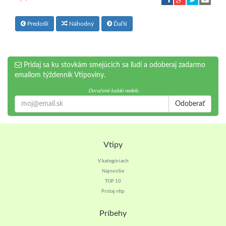
Predošlí
Náhodný
Ďaľší
Pridaj sa ku stovkám smejúcich sa ľudí a odoberaj zadarmo
emailom týždenník Vtipoviny.
Doručené každú nedeľu
Odoberať
Vtipy
V kategóriach
Najnovšie
TOP 10
Pridaj vtip
Príbehy