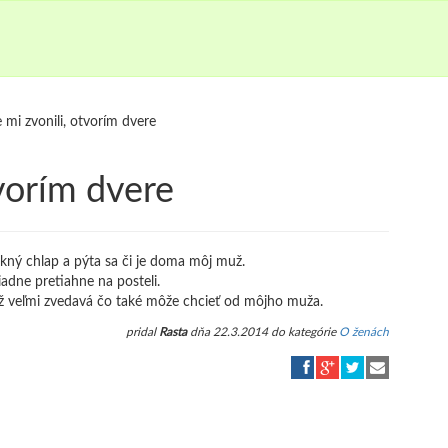
 mi zvonili, otvorím dvere
tvorím dvere
ekný chlap a pýta sa či je doma môj muž.
iadne pretiahne na posteli.
už veľmi zvedavá čo také môže chcieť od môjho muža.
pridal
Rasta
dňa 22.3.2014 do kategórie
O ženách