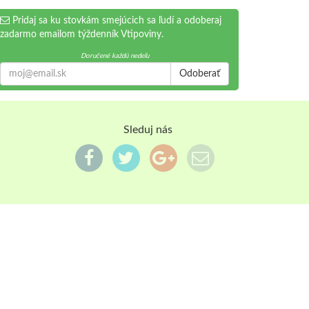
Pridaj sa ku stovkám smejúcich sa ľudí a odoberaj
zadarmo emailom týždenník Vtipoviny.
Doručené každú nedeľu
Odoberať
Sleduj nás