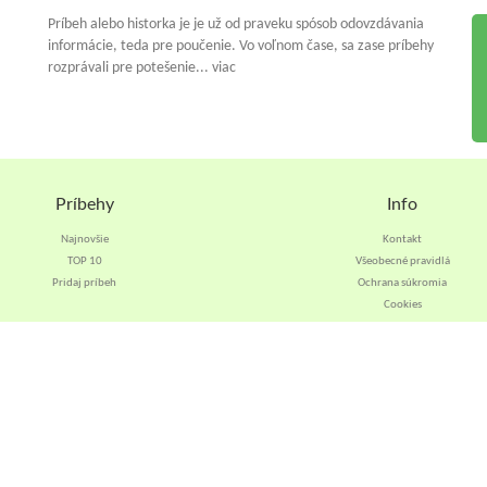
Príbeh alebo historka je je už od praveku spósob odovzdávania
informácie, teda pre poučenie. Vo voľnom čase, sa zase príbehy
rozprávali pre potešenie... viac
Príbehy
Info
Najnovšie
Kontakt
TOP 10
Všeobecné pravidlá
Pridaj príbeh
Ochrana súkromia
Cookies