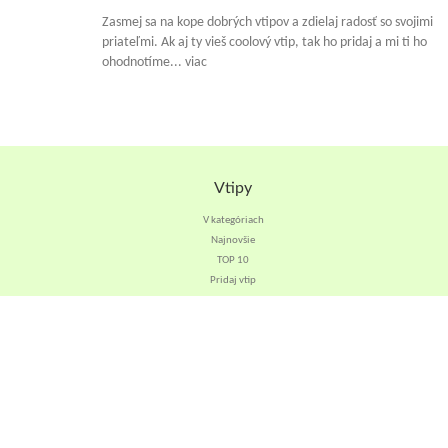
Zasmej sa na kope dobrých vtipov a zdielaj radosť so svojimi
priateľmi. Ak aj ty vieš coolový vtip, tak ho pridaj a mi ti ho
ohodnotíme... viac
Vtipy
V kategóriach
Najnovšie
TOP 10
Pridaj vtip