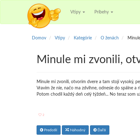
Vtipy
Príbehy
Domov
Vtipy
Kategórie
O ženách
Minule
Minule mi zvonili, o
Minule mi zvonili, otvorím dvere a tam stojí vysoký, p
Vravím že nie, načo ma zdvihne, odnesie do spálne a r
Potom chodil každý deň celý týždeň... No teraz som 
2
Predošlí
Náhodný
Ďaľší