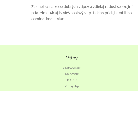
Zasmej sa na kope dobrých vtipov a zdielaj radosť so svojimi
priateľmi. Ak aj ty vieš coolový vtip, tak ho pridaj a mi ti ho
ohodnotíme... viac
Vtipy
V kategóriach
Najnovšie
TOP 10
Pridaj vtip