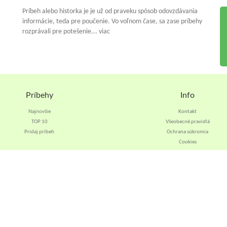
Príbeh alebo historka je je už od praveku spósob odovzdávania
informácie, teda pre poučenie. Vo voľnom čase, sa zase príbehy
rozprávali pre potešenie... viac
Príbehy
Info
Najnovšie
Kontakt
TOP 10
Všeobecné pravidlá
Pridaj príbeh
Ochrana súkromia
Cookies