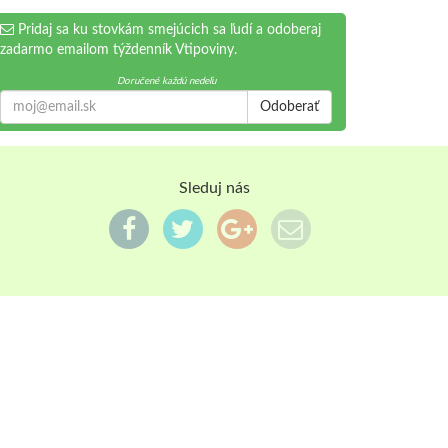
Pridaj sa ku stovkám smejúcich sa ľudí a odoberaj
zadarmo emailom týždenník Vtipoviny.
Doručené každú nedeľu
Odoberať
Sleduj nás