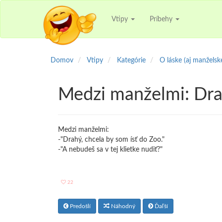
Vtipy
Príbehy
Domov
Vtipy
Kategórie
O láske (aj manželske
Medzi manželmi: Dra
Medzi manželmi:
-"Drahý, chcela by som ísť do Zoo."
-"A nebudeš sa v tej klietke nudiť?"
22
Predošlí
Náhodný
Ďaľší