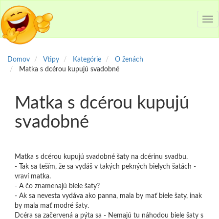
Tog
nav
Domov
Vtipy
Kategórie
O ženách
Matka s dcérou kupujú svadobné
Matka s dcérou kupujú
svadobné
Matka s dcérou kupujú svadobné šaty na dcérinu svadbu.
- Tak sa teším, že sa vydáš v takých pekných bielych šatách -
vraví matka.
- A čo znamenajú biele šaty?
- Ak sa nevesta vydáva ako panna, mala by mať biele šaty, inak
by mala mať modré šaty.
Dcéra sa začervená a pýta sa - Nemajú tu náhodou biele šaty s