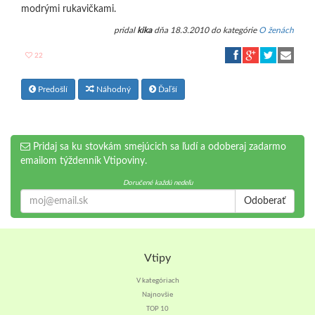
modrými rukavičkami.
pridal
kika
dňa 18.3.2010 do kategórie
O ženách
22
Predošlí
Náhodný
Ďaľší
Pridaj sa ku stovkám smejúcich sa ľudí a odoberaj zadarmo
emailom týždenník Vtipoviny.
Doručené každú nedeľu
Odoberať
Vtipy
V kategóriach
Najnovšie
TOP 10