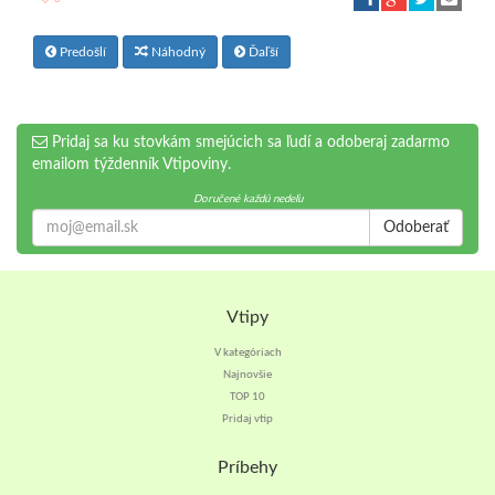
Predošlí
Náhodný
Ďaľší
Pridaj sa ku stovkám smejúcich sa ľudí a odoberaj zadarmo
emailom týždenník Vtipoviny.
Doručené každú nedeľu
Odoberať
Vtipy
V kategóriach
Najnovšie
TOP 10
Pridaj vtip
Príbehy