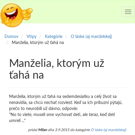
Tog
nav
Domov
Vtipy
Kategórie
O láske (aj manželskej)
Manželia, ktorým už ťahá na
Manželia, ktorým už
ťahá na
Manželia, ktorým už ťahá na sedemdesiatku a celý život sa
nenávidia, sa chcú nechať rozviesť. Keď sa ich príbuzní pýtajú,
prečo to neurobili už dávno, odpovie:
"No to viete, museli sme vychovať deti, ale teraz, keď deti
umreli ..."
pridal
Milan
dňa 3.9.2015 do kategórie
O láske (aj manželskej)