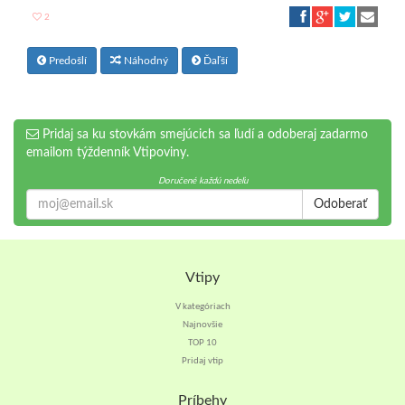
2
Predošlí
Náhodný
Ďaľší
Pridaj sa ku stovkám smejúcich sa ľudí a odoberaj zadarmo
emailom týždenník Vtipoviny.
Doručené každú nedeľu
Odoberať
Vtipy
V kategóriach
Najnovšie
TOP 10
Pridaj vtip
Príbehy