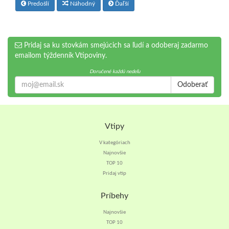
Predošlí
Náhodný
Ďaľší
Pridaj sa ku stovkám smejúcich sa ľudí a odoberaj zadarmo
emailom týždenník Vtipoviny.
Doručené každú nedeľu
Odoberať
Vtipy
V kategóriach
Najnovšie
TOP 10
Pridaj vtip
Príbehy
Najnovšie
TOP 10