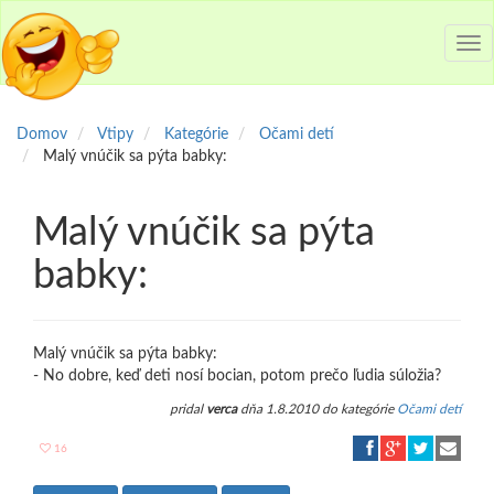
Tog
nav
Domov
Vtipy
Kategórie
Očami detí
Malý vnúčik sa pýta babky:
Malý vnúčik sa pýta
babky:
Malý vnúčik sa pýta babky:
- No dobre, keď deti nosí bocian, potom prečo ľudia súložia?
pridal
verca
dňa 1.8.2010 do kategórie
Očami detí
16