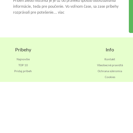
Príbeh alebo historka je je už od praveku spósob odovzdávania
informácie, teda pre poučenie. Vo voľnom čase, sa zase príbehy
rozprávali pre potešenie... viac
Príbehy
Info
Najnovšie
Kontakt
TOP 10
Všeobecné pravidlá
Pridaj príbeh
Ochrana súkromia
Cookies