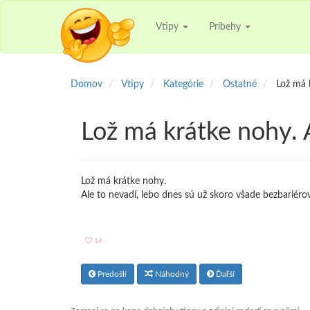
Vtipy
Príbehy
Domov
Vtipy
Kategórie
Ostatné
Lož má 
Lož má krátke nohy. 
Lož má krátke nohy.
Ale to nevadí, lebo dnes sú už skoro všade bezbariéro
14
Predošlí
Náhodný
Ďaľší