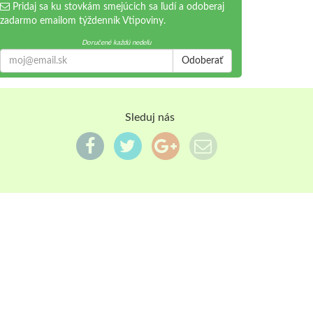
Pridaj sa ku stovkám smejúcich sa ľudí a odoberaj
zadarmo emailom týždenník Vtipoviny.
Doručené každú nedeľu
Odoberať
Sleduj nás