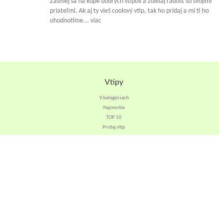
Zasmej sa na kope dobrých vtipov a zdielaj radosť so svojimi
priateľmi. Ak aj ty vieš coolový vtip, tak ho pridaj a mi ti ho
ohodnotíme... viac
Vtipy
V kategóriach
Najnovšie
TOP 10
Pridaj vtip