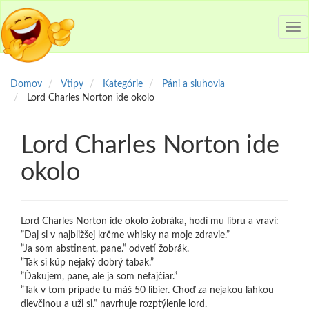
Tog
nav
Domov
Vtipy
Kategórie
Páni a sluhovia
Lord Charles Norton ide okolo
Lord Charles Norton ide
okolo
Lord Charles Norton ide okolo žobráka, hodí mu libru a vraví:
”Daj si v najbližšej krčme whisky na moje zdravie.”
”Ja som abstinent, pane.” odvetí žobrák.
”Tak si kúp nejaký dobrý tabak.”
”Ďakujem, pane, ale ja som nefajčiar.”
”Tak v tom prípade tu máš 50 libier. Choď za nejakou ľahkou
dievčinou a uži si.” navrhuje rozptýlenie lord.