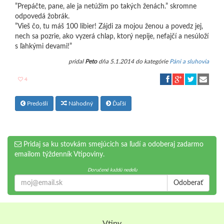
”Prepáčte, pane, ale ja netúžim po takých ženách.” skromne
odpovedá žobrák.
”Vieš čo, tu máš 100 libier! Zájdi za mojou ženou a povedz jej,
nech sa pozrie, ako vyzerá chlap, ktorý nepije, nefajčí a nesúloží
s ľahkými devami!”
pridal
Peto
dňa 5.1.2014 do kategórie
Páni a sluhovia
4
Predošlí
Náhodný
Ďaľší
Pridaj sa ku stovkám smejúcich sa ľudí a odoberaj zadarmo
emailom týždenník Vtipoviny.
Doručené každú nedeľu
Odoberať
Vtipy