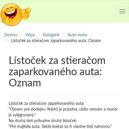
Tog
nav
Domov
Vtipy
Kategórie
Auto-moto
Lístoček za stieračom zaparkovaného auta: Oznam
Lístoček za stieračom
zaparkovaného auta:
Oznam
Lístoček za stieračom zaparkovaného auta:
"Oznam pre zlodejov. Nádrž je prázdna, rádio nemám a motor
je vylágrovaný."
Na druhý deň pribudne druhý lístoček:
"Pre majiteľa auta. Takže kolesá sú ti vlastne tiež nahovno."