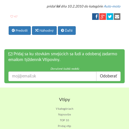
pridal
lol
dňa 10.2.2010 do kategórie
Auto-moto
47
Predošlí
Náhodný
Ďaľší
Pridaj sa ku stovkám smejúcich sa ľudí a odoberaj zadarmo
emailom týždenník Vtipoviny.
Doručené každú nedeľu
Odoberať
Vtipy
V kategóriach
Najnovšie
TOP 10
Pridaj vtip