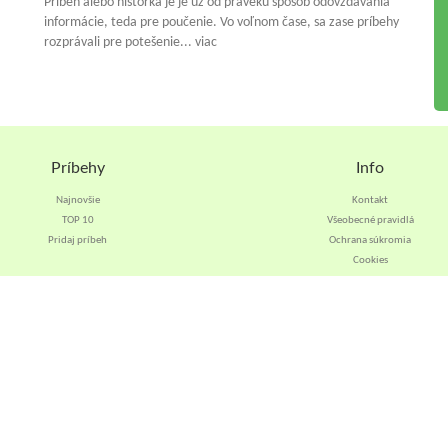
Príbeh alebo historka je je už od praveku spósob odovzdávania
informácie, teda pre poučenie. Vo voľnom čase, sa zase príbehy
rozprávali pre potešenie... viac
Príbehy
Info
Najnovšie
Kontakt
TOP 10
Všeobecné pravidlá
Pridaj príbeh
Ochrana súkromia
Cookies