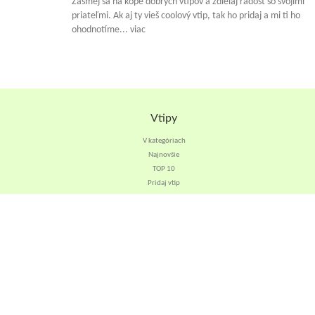
Zasmej sa na kope dobrých vtipov a zdielaj radosť so svojimi
priateľmi. Ak aj ty vieš coolový vtip, tak ho pridaj a mi ti ho
ohodnotíme... viac
Vtipy
V kategóriach
Najnovšie
TOP 10
Pridaj vtip