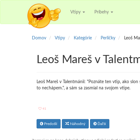
Vtipy
Príbehy
Domov
Vtipy
Kategórie
Perličky
Leoš Mar
Leoš Mareš v Talentm
Leoš Mareš v Talentmánii: "Poznáte ten vtip, ako slon
to nechápem.", a sám sa zasmial na svojom vtipe.
41
Predošlí
Náhodný
Ďaľší