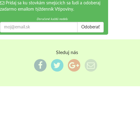
Pridaj sa ku stovkám smejúcich sa ľudí a odoberaj
zadarmo emailom týždenník Vtipoviny.
Doručené každú nedeľu
Odoberať
Sleduj nás