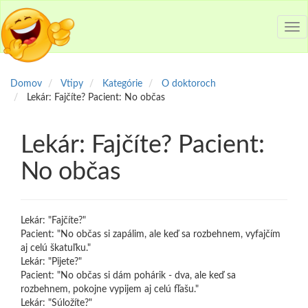
Tog
nav
Domov
Vtipy
Kategórie
O doktoroch
Lekár: Fajčíte? Pacient: No občas
Lekár: Fajčíte? Pacient:
No občas
Lekár: "Fajčíte?"
Pacient: "No občas si zapálim, ale keď sa rozbehnem, vyfajčím
aj celú škatuľku."
Lekár: "Pijete?"
Pacient: "No občas si dám pohárik - dva, ale keď sa
rozbehnem, pokojne vypijem aj celú fľašu."
Lekár: "Súložíte?"