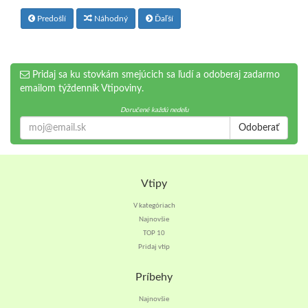
Predošlí
Náhodný
Ďaľší
Pridaj sa ku stovkám smejúcich sa ľudí a odoberaj zadarmo
emailom týždenník Vtipoviny.
Doručené každú nedeľu
Odoberať
Vtipy
V kategóriach
Najnovšie
TOP 10
Pridaj vtip
Príbehy
Najnovšie