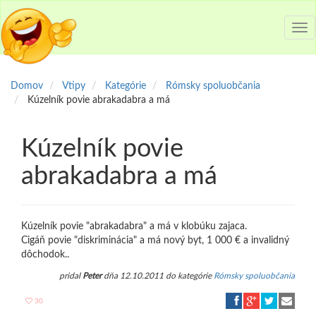
Tog
nav
Domov
Vtipy
Kategórie
Rómsky spoluobčania
Kúzelník povie abrakadabra a má
Kúzelník povie
abrakadabra a má
Kúzelník povie "abrakadabra" a má v klobúku zajaca.
Cigáň povie "diskriminácia" a má nový byt, 1 000 € a invalidný
dôchodok..
pridal
Peter
dňa 12.10.2011 do kategórie
Rómsky spoluobčania
30