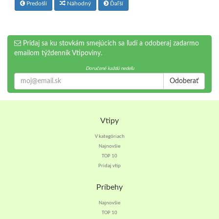
Predošlí
Náhodný
Ďaľší
Pridaj sa ku stovkám smejúcich sa ľudí a odoberaj zadarmo
emailom týždenník Vtipoviny.
Doručené každú nedeľu
Odoberať
Vtipy
V kategóriach
Najnovšie
TOP 10
Pridaj vtip
Príbehy
Najnovšie
TOP 10