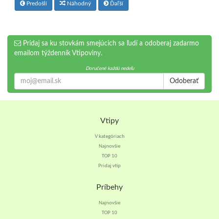
Predošlí
Náhodný
Ďaľší
Pridaj sa ku stovkám smejúcich sa ľudí a odoberaj zadarmo
emailom týždenník Vtipoviny.
Doručené každú nedeľu
Odoberať
Vtipy
V kategóriach
Najnovšie
TOP 10
Pridaj vtip
Príbehy
Najnovšie
TOP 10