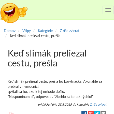
Tog
nav
Domov
Vtipy
Kategórie
Z ríše zvierat
Keď slimák preliezal cestu, prešla
Keď slimák preliezal
cestu, prešla
Keď slimák preliezal cestu, prešla ho korytnačka. Akonáhle sa
prebral v nemocnici,
spýtali sa ho, ako k tej nehode došlo.
"Nespomínam si", odpovedal. "Zbehlo sa to tak rýchlo!"
pridal
Juri
dňa 25.8.2015 do kategórie
Z ríše zvierat
0