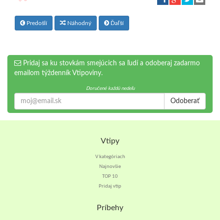
Predošlí
Náhodný
Ďaľší
Pridaj sa ku stovkám smejúcich sa ľudí a odoberaj zadarmo
emailom týždenník Vtipoviny.
Doručené každú nedeľu
Odoberať
Vtipy
V kategóriach
Najnovšie
TOP 10
Pridaj vtip
Príbehy