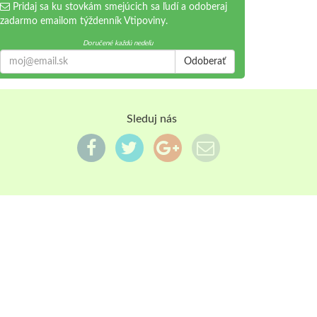
Pridaj sa ku stovkám smejúcich sa ľudí a odoberaj
zadarmo emailom týždenník Vtipoviny.
Doručené každú nedeľu
Odoberať
Sleduj nás