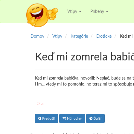
Vtipy
Príbehy
Domov
Vtipy
Kategórie
Erotické
Keď mi 
Keď mi zomrela babičk
Keď mi zomrela babička, hovorili: Neplač, bude sa na t
Hm... vtedy mi to pomohlo, no teraz mi to spôsobuje
20
Predošlí
Náhodný
Ďaľší