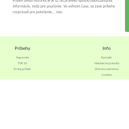
Príbeh alebo historka je je už od praveku spósob odovzdávania
informácie, teda pre poučenie. Vo voľnom čase, sa zase príbehy
rozprávali pre potešenie... viac
Príbehy
Info
Najnovšie
Kontakt
TOP 10
Všeobecné pravidlá
Pridaj príbeh
Ochrana súkromia
Cookies