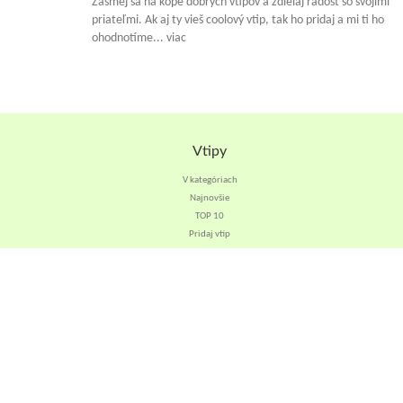
Zasmej sa na kope dobrých vtipov a zdielaj radosť so svojimi
priateľmi. Ak aj ty vieš coolový vtip, tak ho pridaj a mi ti ho
ohodnotíme... viac
Vtipy
V kategóriach
Najnovšie
TOP 10
Pridaj vtip