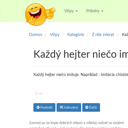
Vtipy
Príbehy
Domov
Vtipy
Kategórie
Z ríše zvierat
Kaž
Každý hejter niečo im
Každý hejter niečo imituje. Napríklad : Imitácia chôdze 
42
Predošlí
Náhodný
Ďaľší
Zasmej sa na kope dobrých vtipov a zdielaj radosť so svojimi