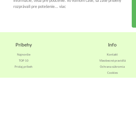
informácie, teda pre poučenie. Vo voľnom čase, sa zase príbehy
rozprávali pre potešenie... viac
Príbehy
Info
Najnovšie
Kontakt
TOP 10
Všeobecné pravidlá
Pridaj príbeh
Ochrana súkromia
Cookies