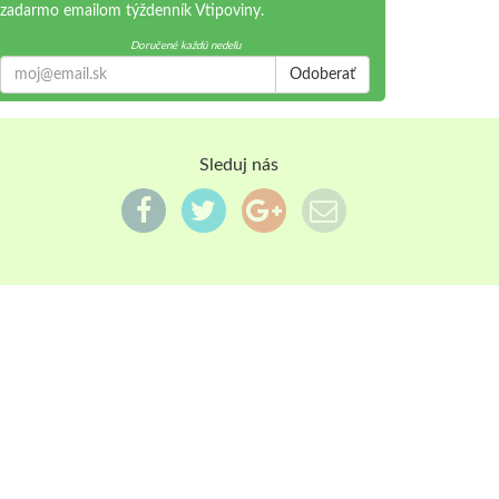
zadarmo emailom týždenník Vtipoviny.
Doručené každú nedeľu
Odoberať
Sleduj nás