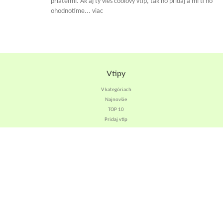
priateľmi. Ak aj ty vieš coolový vtip, tak ho pridaj a mi ti ho
ohodnotíme... viac
Vtipy
V kategóriach
Najnovšie
TOP 10
Pridaj vtip