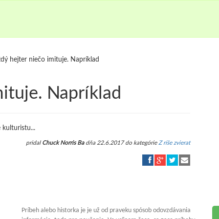
dý hejter niečo imituje. Napríklad
ituje. Napríklad
kulturistu...
pridal
Chuck Norris Ba
dňa 22.6.2017 do kategórie
Z ríše zvierat
Príbeh alebo historka je je už od praveku spósob odovzdávania