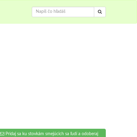
Pridaj sa ku stovkám smejúcich sa ľudí a odoberaj