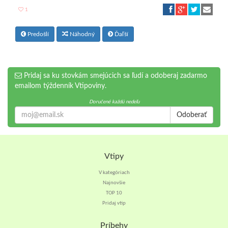
1
Predošlí
Náhodný
Ďaľší
Pridaj sa ku stovkám smejúcich sa ľudí a odoberaj zadarmo
emailom týždenník Vtipoviny.
Doručené každú nedeľu
Odoberať
Vtipy
V kategóriach
Najnovšie
TOP 10
Pridaj vtip
Príbehy