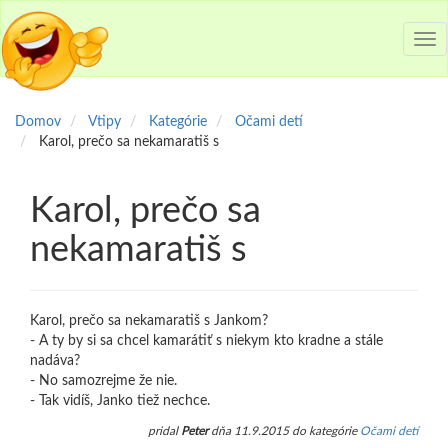
Tog
nav
Domov
Vtipy
Kategórie
Očami detí
Karol, prečo sa nekamaratiš s
Karol, prečo sa
nekamaratiš s
Karol, prečo sa nekamaratiš s Jankom?
- A ty by si sa chcel kamarátiť s niekym kto kradne a stále
nadáva?
- No samozrejme že nie.
- Tak vidíš, Janko tiež nechce.
pridal
Peter
dňa 11.9.2015 do kategórie
Očami detí