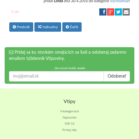
pridal
Linda
dňa 30.4.2010 do kategórie
Východniari
89
Predošlí
Náhodný
Ďaľší
Pridaj sa ku stovkám smejúcich sa ľudí a odoberaj zadarmo
emailom týždenník Vtipoviny.
Doručené každú nedeľu
Odoberať
Vtipy
V kategóriach
Najnovšie
TOP 10
Pridaj vtip