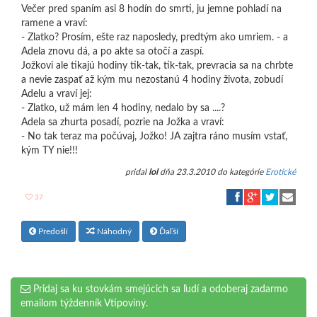
Večer pred spaním asi 8 hodín do smrti, ju jemne pohladí na
ramene a vraví:
- Zlatko? Prosím, ešte raz naposledy, predtým ako umriem. - a
Adela znovu dá, a po akte sa otočí a zaspí.
Jožkovi ale tikajú hodiny tik-tak, tik-tak, prevracia sa na chrbte
a nevie zaspať až kým mu nezostanú 4 hodiny života, zobudí
Adelu a vraví jej:
- Zlatko, už mám len 4 hodiny, nedalo by sa ....?
Adela sa zhurta posadí, pozrie na Jožka a vraví:
- No tak teraz ma počúvaj, Jožko! JA zajtra ráno musím vstať,
kým TY nie!!!
pridal
lol
dňa 23.3.2010 do kategórie
Erotické
37
Predošlí
Náhodný
Ďaľší
Pridaj sa ku stovkám smejúcich sa ľudí a odoberaj zadarmo
emailom týždenník Vtipoviny.