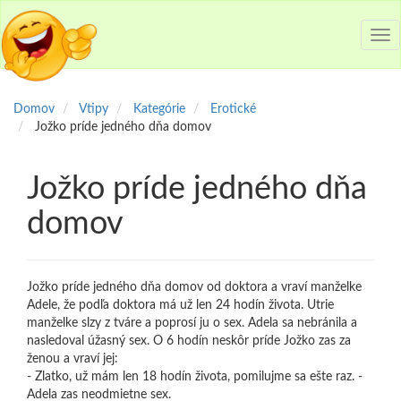
Tog
nav
Domov
Vtipy
Kategórie
Erotické
Jožko príde jedného dňa domov
Jožko príde jedného dňa
domov
Jožko príde jedného dňa domov od doktora a vraví manželke
Adele, že podľa doktora má už len 24 hodín života. Utrie
manželke slzy z tváre a poprosí ju o sex. Adela sa nebránila a
nasledoval úžasný sex. O 6 hodín neskôr príde Jožko zas za
ženou a vraví jej:
- Zlatko, už mám len 18 hodín života, pomilujme sa ešte raz. -
Adela zas neodmietne sex.