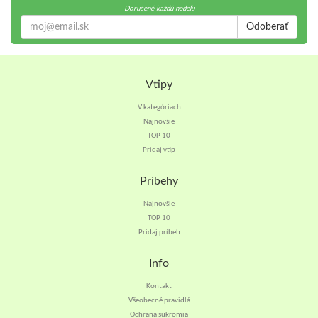
Doručené každú nedeľu
Odoberať
Vtipy
V kategóriach
Najnovšie
TOP 10
Pridaj vtip
Príbehy
Najnovšie
TOP 10
Pridaj príbeh
Info
Kontakt
Všeobecné pravidlá
Ochrana súkromia