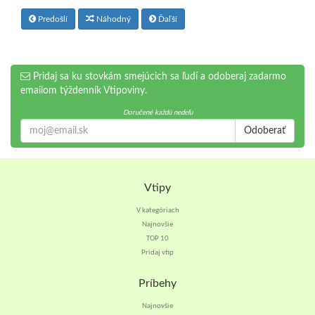
Predošlí
Náhodný
Ďaľší
Pridaj sa ku stovkám smejúcich sa ľudí a odoberaj zadarmo
emailom týždenník Vtipoviny.
Doručené každú nedeľu
Odoberať
Vtipy
V kategóriach
Najnovšie
TOP 10
Pridaj vtip
Príbehy
Najnovšie