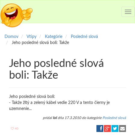
Tog
nav
Domov
Vtipy
Kategórie
Posledné slová
Jeho posledné slová boli: Takže
Jeho posledné slová
boli: Takže
Jeho posledné slová boli:
- Takže žltý a zelený kábel vedie 220 V a tento čierny je
uzemnenie...
pridal
lol
dňa 17.3.2010 do kategórie
Posledné slová
40