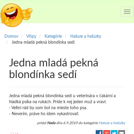
Tog
nav
Domov
Vtipy
Kategórie
Haluze a halúzky
Jedna mladá pekná blondínka sedí
Jedna mladá pekná
blondínka sedí
Jedna mladá pekná blondínka sedí u veterinára v čakárni a
hladká psíka na rukách. Príde k nej jeden muž a vraví:
- Veľmi rád by som bol na mieste toho psa.
- Neverím, práve ho idem vykastrovať.
pridal
Nada
dňa 6.9.2010 do kategórie
Haluze a halúzky
14