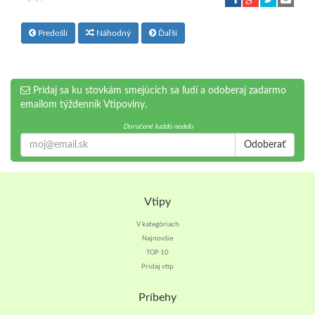
Predošlí
Náhodný
Ďaľší
Pridaj sa ku stovkám smejúcich sa ľudí a odoberaj zadarmo
emailom týždenník Vtipoviny.
Doručené každú nedeľu
Odoberať
Vtipy
V kategóriach
Najnovšie
TOP 10
Pridaj vtip
Príbehy