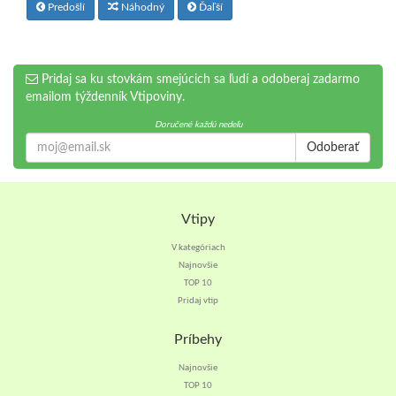
Predošlí
Náhodný
Ďaľší
Pridaj sa ku stovkám smejúcich sa ľudí a odoberaj zadarmo
emailom týždenník Vtipoviny.
Doručené každú nedeľu
Odoberať
Vtipy
V kategóriach
Najnovšie
TOP 10
Pridaj vtip
Príbehy
Najnovšie
TOP 10