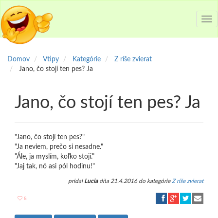
Tog
nav
Domov
Vtipy
Kategórie
Z ríše zvierat
Jano, čo stojí ten pes? Ja
Jano, čo stojí ten pes? Ja
"Jano, čo stojí ten pes?"
"Ja neviem, prečo si nesadne."
"Ále, ja myslím, koľko stojí."
"Jaj tak, nó asi pól hodinu!"
pridal
Lucia
dňa 21.4.2016 do kategórie
Z ríše zvierat
8